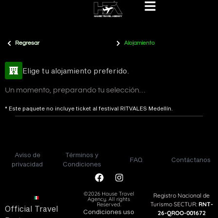
Regresar
Alojamiento
Elige tu alojamiento preferido.
Un momento, preparando tu selección…
* Este paquete no incluye ticket al festival RITVALES Medellín.
Aviso de
Términos y
FAQ
Contáctanos
privacidad
Condiciones
©2026 Hause Travel
Registro Nacional de
Agency. All rights
Turismo SECTUR:
RNT-
Reserved.
Official Travel
Condiciones uso
26-QROO-001672