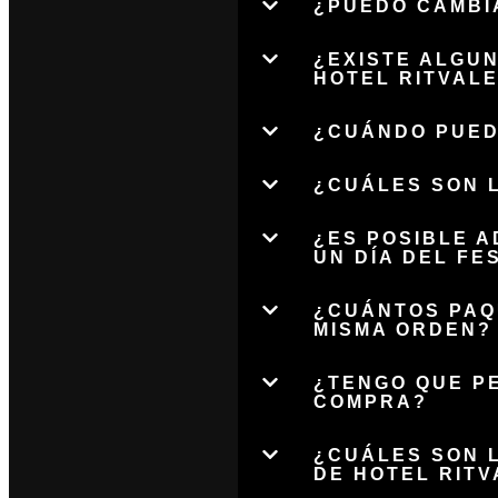
¿PUEDO CAMBIA
¿EXISTE ALGU
HOTEL RITVALE
¿CUÁNDO PUED
¿CUÁLES SON L
¿ES POSIBLE A
UN DÍA DEL FE
¿CUÁNTOS PAQ
MISMA ORDEN?
¿TENGO QUE P
COMPRA?
¿CUÁLES SON 
DE HOTEL RITV