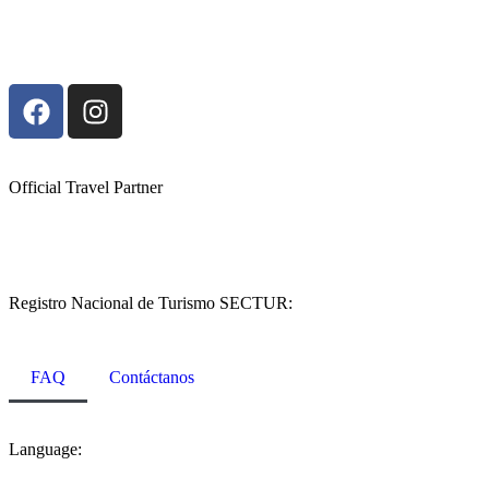
Official Travel Partner
©2026 Hause Travel Agency. All rights Reserved.
Registro Nacional de Turismo SECTUR:
RNT-26-QROO-001672
FAQ
Contáctanos
Language: