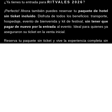
¿Ya tienes tu entrada para
RITVALES 2026
?
¡Perfecto! Ahora también puedes reservar tu
paquete de hotel
sin ticket incluido
. Disfruta de todos los beneficios: transporte,
hospedaje, evento de bienvenida y kit de festival,
sin tener que
pagar de nuevo por la entrada
al evento. Ideal para quienes ya
aseguraron su ticket en la venta inicial.
Reserva tu paquete sin ticket y vive la experiencia completa sin
complicaciones.
Selecciona tu paquete
preferido:
Elije la mejor opción de acuerdo a tus
necesidades
PAQUETE
PAQUETE