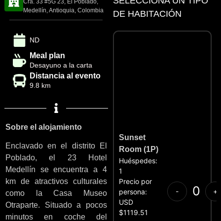
SELECCIONA UN TIPO
Cra. 33 #5G 23, El Poblado,
Medellín, Antioquia, Colombia
DE HABITACIÓN
ND
Meal plan
Desayuno a la carta
Distancia al evento
9.8 km
Sobre el alojamiento
Sunset
Enclavado en el distrito El
Room (1P)
Poblado, el 23 Hotel
Huéspedes:
Medellín se encuentra a 4
1
Precio por
km de atractivos culturales
-
+
persona:
como la Casa Museo
USD
Otraparte. Situado a pocos
$1119.51
minutos en coche del