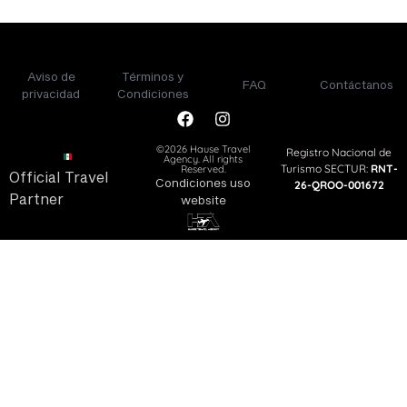
Aviso de
Términos y
FAQ
Contáctanos
privacidad
Condiciones
©2026 Hause Travel
Registro Nacional de
Agency. All rights
Turismo SECTUR:
RNT-
Reserved.
Official Travel
Condiciones uso
26-QROO-001672
Partner
website