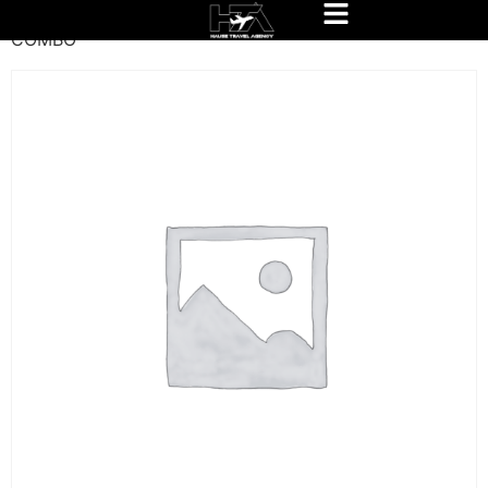
Inicio
/
Festival
/
Tickets
/
Combo
/ Backstage Anytime
COMBO