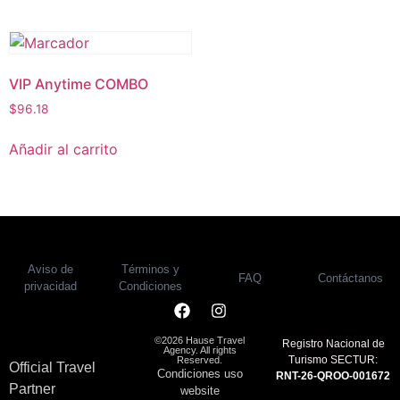
VIP Anytime COMBO
$
96.18
Añadir al carrito
Aviso de
Términos y
FAQ
Contáctanos
privacidad
Condiciones
©2026 Hause Travel
Registro Nacional de
Agency. All rights
Turismo SECTUR:
Reserved.
Official Travel
Condiciones uso
RNT-26-QROO-001672
Partner
website