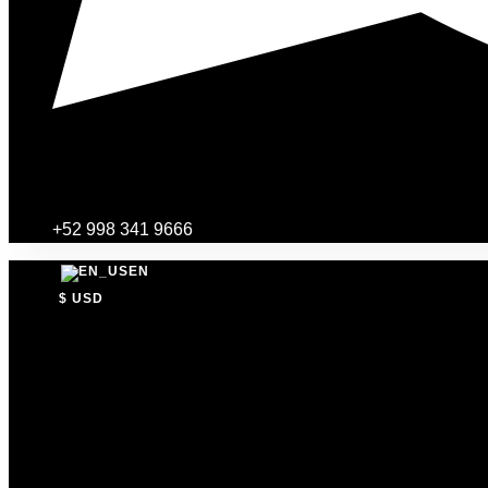
+52 998 341 9666
EN
$ USD