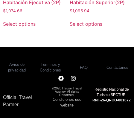
Habitación Ejecutiva (2P)
Habitación Superior(2P)
$
1,074.66
$
1,095.94
Select options
Select options
Aviso de
Términos y
FAQ
Contáctanos
privacidad
Condiciones
©2026 Hause Travel
Registro Nacional de
Agency. All rights
Turismo SECTUR:
Reserved.
Official Travel
Condiciones uso
RNT-26-QROO-001672
Partner
website