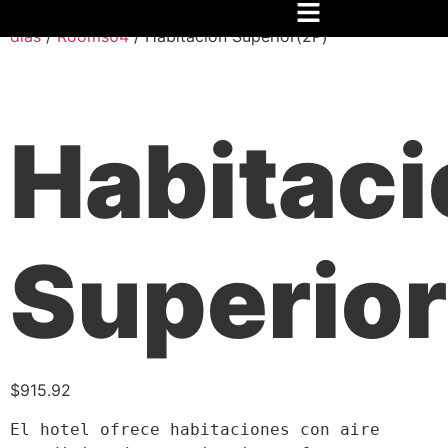
Inicio
/
Festival
/
Hospedaje
/
6
días
/
Rooms04
/ Habitación Superior(2P)
Habitaci
Superior
$
915.92
El hotel ofrece habitaciones con aire 