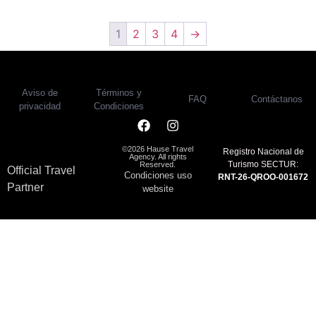
1
2
3
4
→
Aviso de
Términos y
FAQ
Contáctanos
privacidad
Condiciones
©2026 Hause Travel
Registro Nacional de
Agency. All rights
Turismo SECTUR:
Reserved.
Official Travel
Condiciones uso
RNT-26-QROO-001672
Partner
website
FAQ
Contáctanos