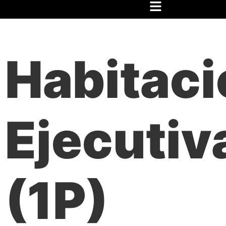
Inicio
/
Festival
/
Hospedaje
/ Habitación Ejecutiva (1P)
Habitaci
Ejecutiv
(1P)