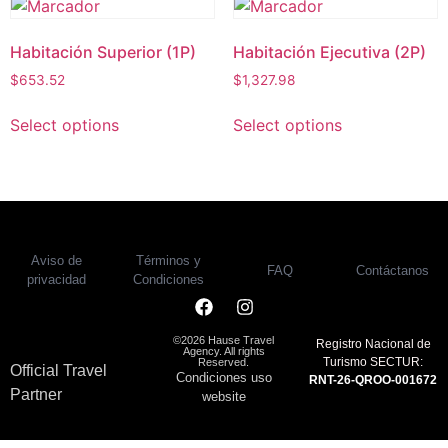
Habitación Superior (1P)
Habitación Ejecutiva (2P)
$
653.52
$
1,327.98
Select options
Select options
Aviso de
Términos y
FAQ
Contáctanos
privacidad
Condiciones
©2026 Hause Travel
Registro Nacional de
Agency. All rights
Turismo SECTUR:
Reserved.
Official Travel
Condiciones uso
RNT-26-QROO-001672
Partner
website