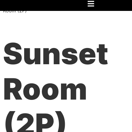
Inicio
/
Festival
/
Hospedaje
/
6 días
/
Rooms04
/ Sunset
Room (2P)
Sunset
Room
(2P)