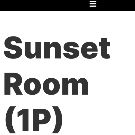
Inicio
/
Festival
/
Hospedaje
/ Sunset Room (1P)
Sunset
Room
(1P)