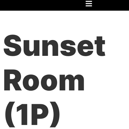
Inicio
/
Festival
/
Hospedaje
/ Sunset Room (1P)
Sunset
Room
(1P)