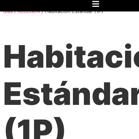
Inicio
/
Festival
/
Hospedaje
/
6
días
/
Rooms04
/ Habitación Estándar (1P)
Habitaci
Estánda
(1P)