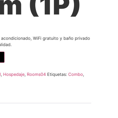
m (1P)
e acondicionado, WiFi gratuito y baño privado
lidad.
l
,
Hospedaje
,
Rooms04
Etiquetas:
Combo
,