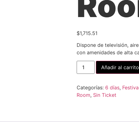
Roo
$
1,715.51
Dispone de televisión, air
con amenidades de alta ca
Añadir al carrito
Categorías:
6 días
,
Festiva
Room
,
Sin Ticket