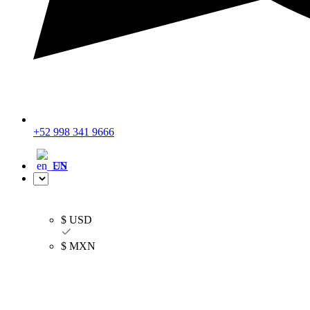
+52 998 341 9666
EN
$ USD
$ USD
$ MXN