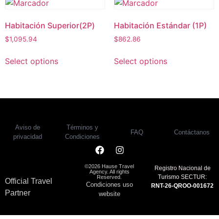
Habitación Superior(2P)
Habitación Estándar (1P)
$
1,095.94
$
862.86
Select options
Select options
Aviso de
Términos y
FAQ
Contáctanos
privacidad
Condiciones
©2026 Hause Travel
Registro Nacional de
Agency. All rights
Turismo SECTUR:
Reserved.
Official Travel
Condiciones uso
RNT-26-QROO-001672
Partner
website