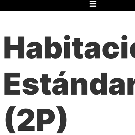
Inicio
/
Festival
/
Hospedaje
/ Habitación Estándar (2P)
Habitaci
Estánda
(2P)