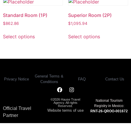
Standard Room (1P)
Superior Room (2P)
$
862.86
$
1,095.94
Select options
Select options
General Terms &
Privacy Notice
FAQ
Contact Us
Conditions
©2026 Hause Travel
National Tourism
Agency. All rights
Registry in Mexico:
Reserved.
Official Travel
Website terms of use
RNT-26-QROO-001672
Partner