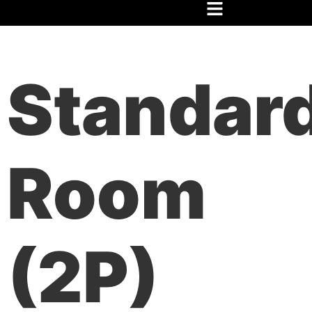
Home
/
Festival
/
Hospedaje
/ Habitación Estándar (2P)
Standar
Room
(2P)