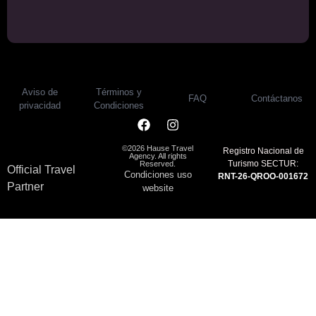
Aviso de
Términos y
FAQ
Contáctanos
privacidad
Condiciones
©2026 Hause Travel
Registro Nacional de
Agency. All rights
Turismo SECTUR:
Reserved.
Official Travel
Condiciones uso
RNT-26-QROO-001672
Partner
website